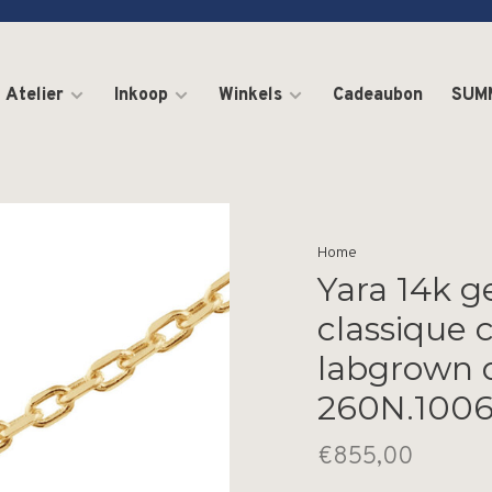
Atelier
Inkoop
Winkels
Cadeaubon
SUM
Home
Yara 14k g
classique c
labgrown
260N.1006
€855,00