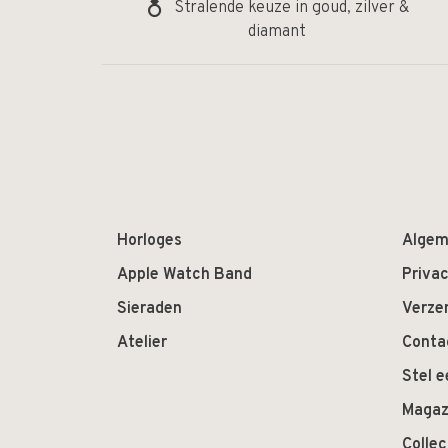
Stralende keuze in goud, zilver &
diamant
Horloges
Algem
Apple Watch Band
Privac
Sieraden
Verze
Atelier
Conta
Stel e
Magaz
Colle