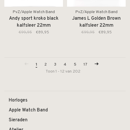
PvZ/Apple Watch Band
PvZ/Apple Watch Band
Andy sport kroko black
James L Golden Brown
kalfsleer 22mm
kalfsleer 22mm
€99,95
€89,95
€99,95
€89,95
1
2
3
4
5
17
Toon 1 - 12 van 202
Horloges
Apple Watch Band
Sieraden