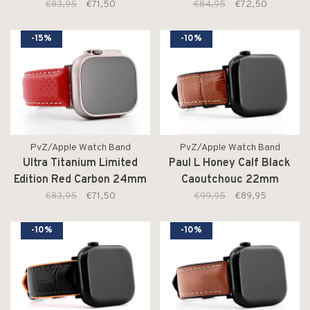
€83,95
€71,50
€84,95
€72,50
-15%
-10%
PvZ/Apple Watch Band
PvZ/Apple Watch Band
Ultra Titanium Limited
Paul L Honey Calf Black
Edition Red Carbon 24mm
Caoutchouc 22mm
€83,95
€71,50
€99,95
€89,95
-10%
-10%