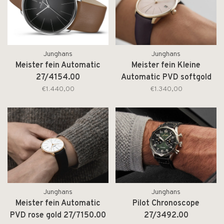
Junghans
Junghans
Meister fein Automatic
Meister fein Kleine
27/4154.00
Automatic PVD softgold
27/7232.00
€1.440,00
€1.340,00
Junghans
Junghans
Meister fein Automatic
Pilot Chronoscope
PVD rose gold 27/7150.00
27/3492.00