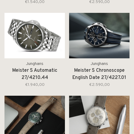
€1.540,00
€2.590,00
Junghans
Junghans
Meister S Automatic
Meister S Chronoscope
27/4210.44
English Date 27/4227.01
€1.940,00
€2.590,00