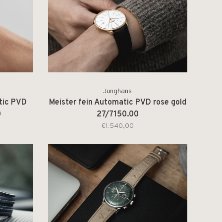
Junghans
tic PVD
Meister fein Automatic PVD rose gold
0
27/7150.00
€1.540,00