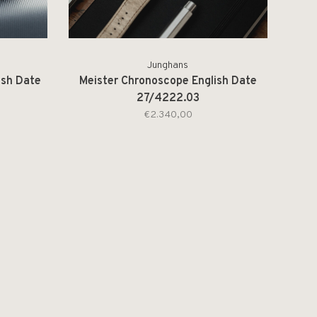
Junghans
ish Date
Meister Chronoscope English Date
27/4222.03
€2.340,00