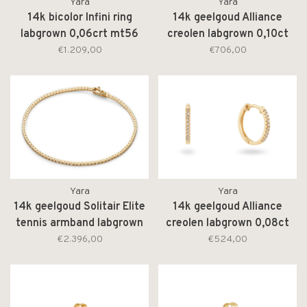
Yara
Yara
14k bicolor Infini ring
14k geelgoud Alliance
labgrown 0,06crt mt56
creolen labgrown 0,10ct
268R.4008.006
264H.1012.010
€1.209,00
€706,00
Yara
Yara
14k geelgoud Solitair Elite
14k geelgoud Alliance
tennis armband labgrown
creolen labgrown 0,08ct
84/0,50ct 264B.1044.050
264H.1010.008
€2.396,00
€524,00