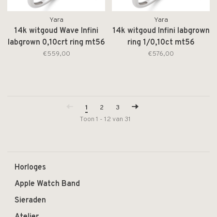
Yara
Yara
14k witgoud Wave Infini
14k witgoud Infini labgrown
labgrown 0,10crt ring mt56
ring 1/0,10ct mt56
260R.2003.010
260R.2003.010
€559,00
€576,00
1
2
3
Toon 1 - 12 van 31
Horloges
Apple Watch Band
Sieraden