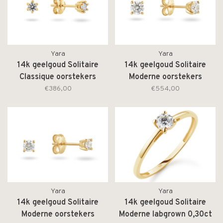
Yara
Yara
14k geelgoud Solitaire
14k geelgoud Solitaire
Classique oorstekers
Moderne oorstekers
labgrown 0,20crt
labgrown 0,40ct
€386,00
€554,00
260E.1006.020
260E.1004.040
Yara
Yara
14k geelgoud Solitaire
14k geelgoud Solitaire
Moderne oorstekers
Moderne labgrown 0,30ct