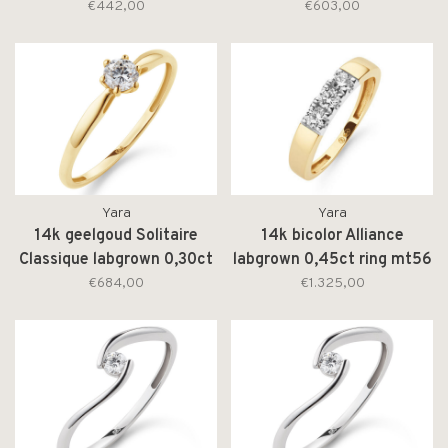
labgrown 0,20ct
ring mt54 260R.1004.030
€442,00
€603,00
260E.1004.020
Yara
Yara
14k geelgoud Solitaire
14k bicolor Alliance
Classique labgrown 0,30ct
labgrown 0,45ct ring mt56
ring mt56 260R.1006.030
264R.4014.045
€684,00
€1.325,00