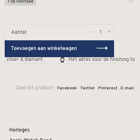
1 Op voorraad
-
+
Aantal:
Toevoegen aan winkelwagen
, zilver & diamant
Hét adres voor de finishing touc
Deel dit product:
Facebook
Twitter
Pinterest
E-mail
Horloges