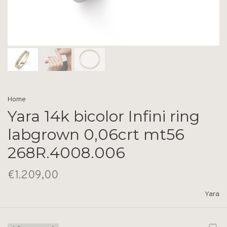
Home
Yara 14k bicolor Infini ring
labgrown 0,06crt mt56
268R.4008.006
€1.209,00
Yara