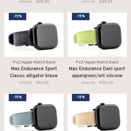
€99,95
€89,95
€99,95
€89,95
-15%
-15%
PvZ/Apple Watch Band
PvZ/Apple Watch Band
Max Endurance Sport
Max Endurance Dani sport
Classic alligator blauw
appelgroen/wit silicone
22mm
22mm
€79,95
€67,95
€64,95
€55,00
-15%
-15%