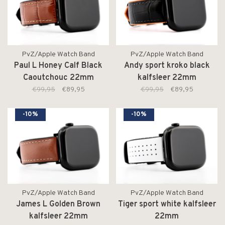
PvZ/Apple Watch Band
PvZ/Apple Watch Band
Paul L Honey Calf Black
Andy sport kroko black
Caoutchouc 22mm
kalfsleer 22mm
€99,95
€89,95
€99,95
€89,95
-10%
-10%
PvZ/Apple Watch Band
PvZ/Apple Watch Band
James L Golden Brown
Tiger sport white kalfsleer
kalfsleer 22mm
22mm