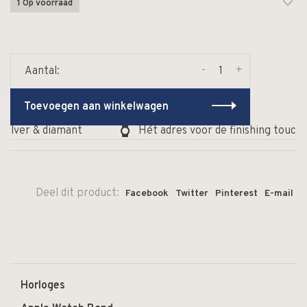
1 Op voorraad
-
+
Aantal:
Toevoegen aan winkelwagen
zilver & diamant
Hét adres voor de finishing touch 
Deel dit product:
Facebook
Twitter
Pinterest
E-mail
Horloges