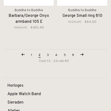
Buddha to Buddha
Buddha to Buddha
Barbara/George Onyx
George Small ring 810
armband 105 E
€129,00
€64,50
€669,00
€401,40
1
2
3
4
5
8
Toon 13 - 24 van 85
Horloges
Apple Watch Band
Sieraden