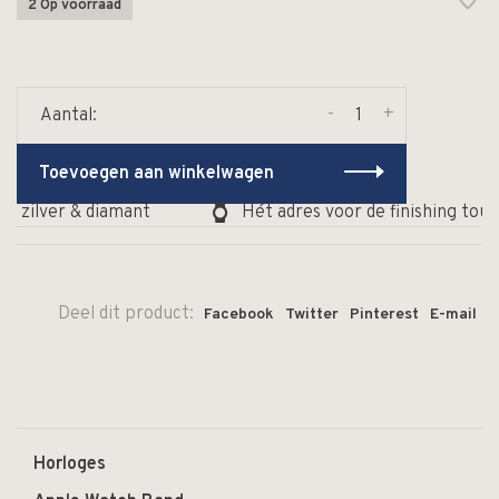
2 Op voorraad
-
+
Aantal:
Toevoegen aan winkelwagen
, zilver & diamant
Hét adres voor de finishing touch
Deel dit product:
Facebook
Twitter
Pinterest
E-mail
Horloges