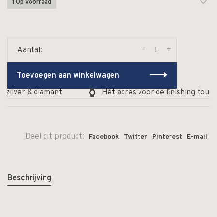
1 Op voorraad
-
+
Aantal:
Toevoegen aan winkelwagen
zilver & diamant
Hét adres voor de finishing touch 
Deel dit product:
Facebook
Twitter
Pinterest
E-mail
Beschrijving