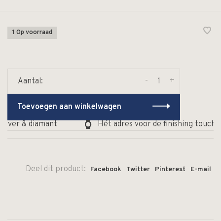
1 Op voorraad
-
+
Aantal:
Toevoegen aan winkelwagen
ilver & diamant
Hét adres voor de finishing touch v
Deel dit product:
Facebook
Twitter
Pinterest
E-mail