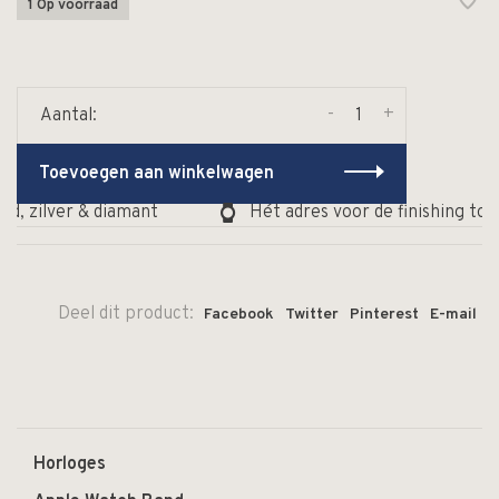
1 Op voorraad
-
+
Aantal:
Toevoegen aan winkelwagen
, zilver & diamant
Hét adres voor de finishing touc
Deel dit product:
Facebook
Twitter
Pinterest
E-mail
Horloges