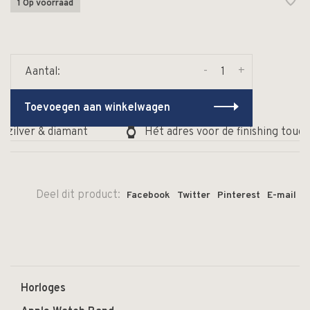
1 Op voorraad
-
+
Aantal:
Toevoegen aan winkelwagen
zilver & diamant
Hét adres voor de finishing touch 
Deel dit product:
Facebook
Twitter
Pinterest
E-mail
Horloges