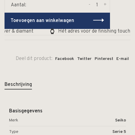
-
+
Aantal:
Toevoegen aan winkelwagen
lver & diamant
Hét adres voor de finishing touch va
Deel dit product:
Facebook
Twitter
Pinterest
E-mail
Beschrijving
Basisgegevens
Merk
Seiko
Type
Serie 5