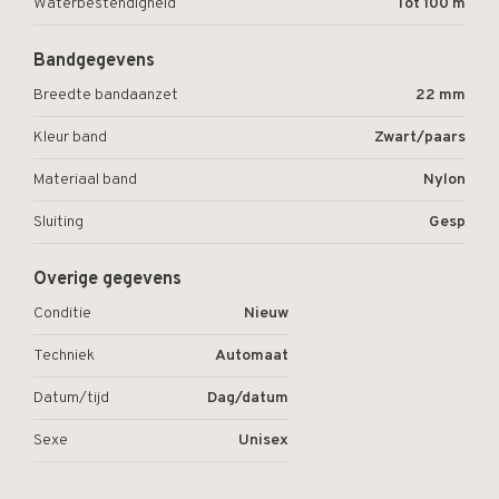
Waterbestendigheid
Tot 100 m
Bandgegevens
Breedte bandaanzet
22 mm
Kleur band
Zwart/paars
Materiaal band
Nylon
Sluiting
Gesp
Overige gegevens
Conditie
Nieuw
Techniek
Automaat
Datum/tijd
Dag/datum
Sexe
Unisex