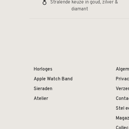
Stralende keuze in goud, zilver &
diamant
Horloges
Algem
Apple Watch Band
Privac
Sieraden
Verze
Atelier
Conta
Stel e
Magaz
Colle