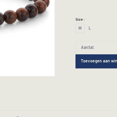
Size :
M
L
Aantal:
Toevoegen aan wi