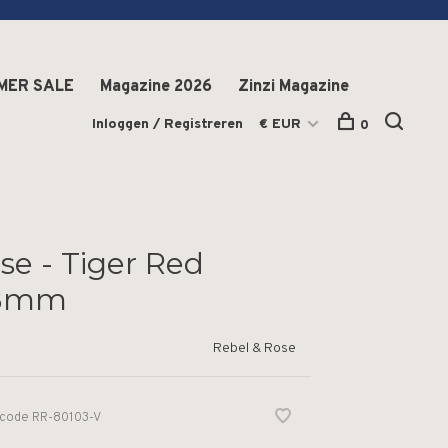
MER SALE
Magazine 2026
Zinzi Magazine
Inloggen / Registreren
€ EUR
0
se - Tiger Red
 8mm
Rebel & Rose
lcode
RR-80103-V