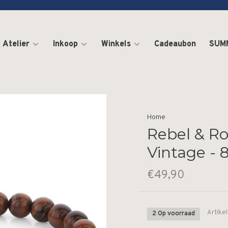
Atelier
Inkoop
Winkels
Cadeaubon
SUM
Home
Rebel & Ro
Vintage -
€49,90
Artike
2 Op voorraad