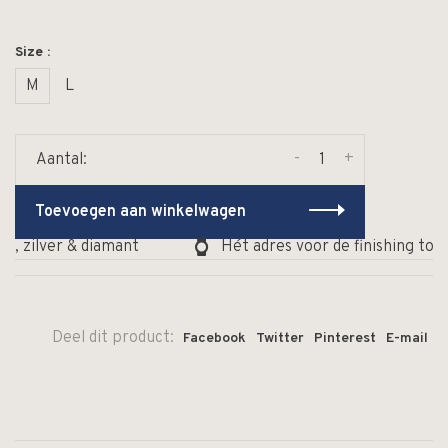
Size :
M
L
-
+
Aantal:
Toevoegen aan winkelwagen
, zilver & diamant
Hét adres voor de finishing touc
Deel dit product:
Facebook
Twitter
Pinterest
E-mail