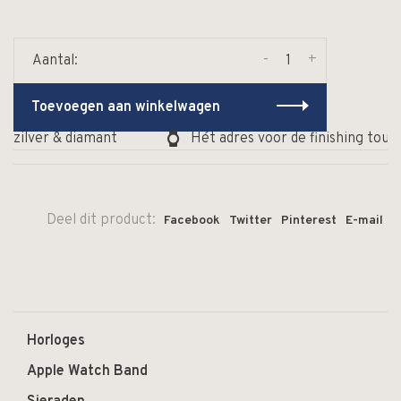
-
+
Aantal:
Toevoegen aan winkelwagen
, zilver & diamant
Hét adres voor de finishing touch
Deel dit product:
Facebook
Twitter
Pinterest
E-mail
Horloges
Apple Watch Band