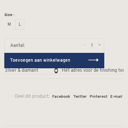
Size :
M
L
-
+
Aantal:
Toevoegen aan winkelwagen
, zilver & diamant
Hét adres voor de finishing touc
Deel dit product:
Facebook
Twitter
Pinterest
E-mail