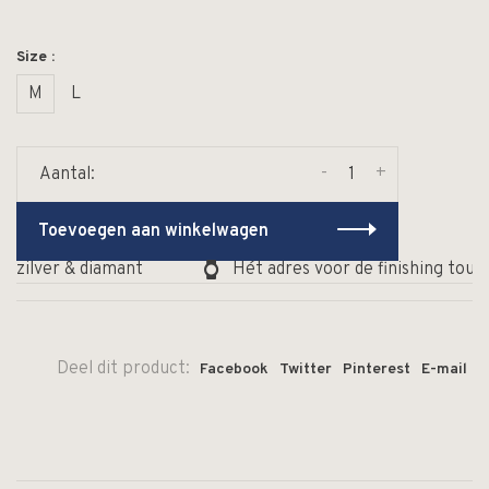
Size :
M
L
-
+
Aantal:
Toevoegen aan winkelwagen
 zilver & diamant
Hét adres voor de finishing touch
Deel dit product:
Facebook
Twitter
Pinterest
E-mail