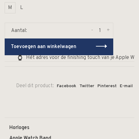
M
L
-
+
Aantal:
Toevoegen aan winkelwagen
Hét adres voor de finishing touch van je Apple Wat
Deel dit product:
Facebook
Twitter
Pinterest
E-mail
Horloges
Apple Watch Band