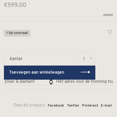
€599,00
Jackie
1 Op voorraad
-
+
Aantal:
Toevoegen aan winkelwagen
, zilver & diamant
Hét adres voor de finishing touch
Deel dit product:
Facebook
Twitter
Pinterest
E-mail