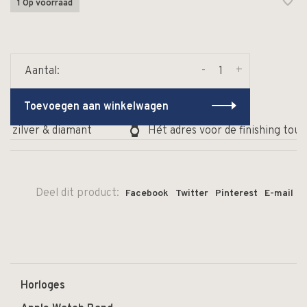
1 Op voorraad
-
+
Aantal:
Toevoegen aan winkelwagen
, zilver & diamant
Hét adres voor de finishing touc
Deel dit product:
Facebook
Twitter
Pinterest
E-mail
Horloges