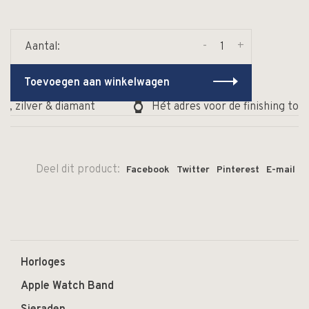
-
+
Aantal:
Toevoegen aan winkelwagen
d, zilver & diamant
Hét adres voor de finishing touc
Deel dit product:
Facebook
Twitter
Pinterest
E-mail
Horloges
Apple Watch Band