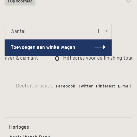
1 Op voorraad
-
+
Aantal:
Toevoegen aan winkelwagen
zilver & diamant
Hét adres voor de finishing touch 
Deel dit product:
Facebook
Twitter
Pinterest
E-mail
Horloges