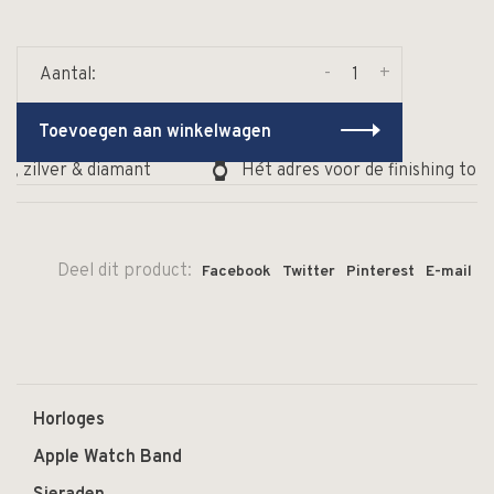
-
+
Aantal:
Toevoegen aan winkelwagen
, zilver & diamant
Hét adres voor de finishing touc
Deel dit product:
Facebook
Twitter
Pinterest
E-mail
Horloges
Apple Watch Band