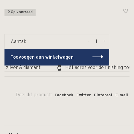
2 Op voorraad
-
+
Aantal:
Toevoegen aan winkelwagen
 zilver & diamant
Hét adres voor de finishing touch
Deel dit product:
Facebook
Twitter
Pinterest
E-mail