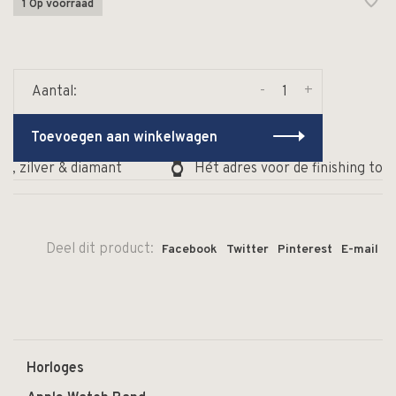
1 Op voorraad
-
+
Aantal:
Toevoegen aan winkelwagen
, zilver & diamant
Hét adres voor de finishing touc
Deel dit product:
Facebook
Twitter
Pinterest
E-mail
Horloges