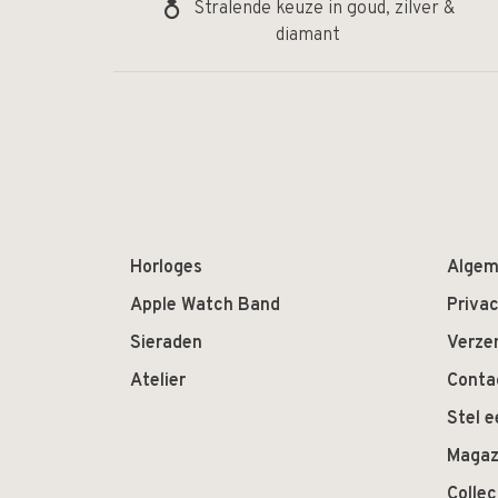
Stralende keuze in goud, zilver &
diamant
Horloges
Algem
Apple Watch Band
Privac
Sieraden
Verze
Atelier
Conta
Stel e
Magaz
Colle