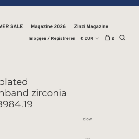
MER SALE
Magazine 2026
Zinzi Magazine
Inloggen / Registreren
€ EUR
0
plated
mband zirconia
8984.19
glow