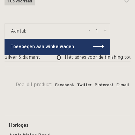
1 Op voorraad
-
+
Aantal:
Toevoegen aan winkelwagen
, zilver & diamant
Hét adres voor de finishing touc
Deel dit product:
Facebook
Twitter
Pinterest
E-mail
Horloges