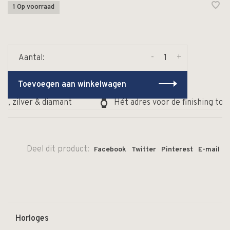
1 Op voorraad
-
+
Aantal:
Toevoegen aan winkelwagen
d, zilver & diamant
Hét adres voor de finishing touc
Deel dit product:
Facebook
Twitter
Pinterest
E-mail
Horloges