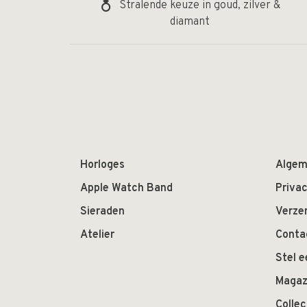
Stralende keuze in goud, zilver &
diamant
Horloges
Algem
Apple Watch Band
Privac
Sieraden
Verze
Atelier
Conta
Stel e
Magaz
Colle