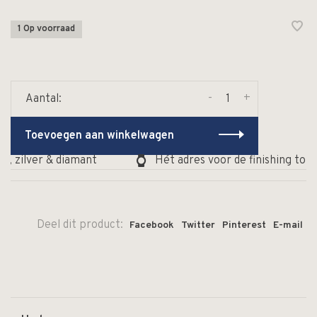
1 Op voorraad
-
+
Aantal:
Toevoegen aan winkelwagen
, zilver & diamant
Hét adres voor de finishing touc
Deel dit product:
Facebook
Twitter
Pinterest
E-mail