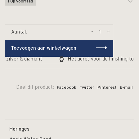
1 Op voorraad
-
+
Aantal:
Toevoegen aan winkelwagen
, zilver & diamant
Hét adres voor de finishing touc
Deel dit product:
Facebook
Twitter
Pinterest
E-mail
Horloges