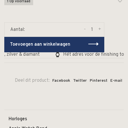
1 Op voorraad
-
+
Aantal:
Toevoegen aan winkelwagen
d, zilver & diamant
Hét adres voor de finishing touc
Deel dit product:
Facebook
Twitter
Pinterest
E-mail
Horloges