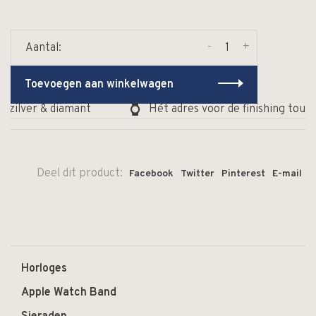
-
+
Aantal:
Toevoegen aan winkelwagen
 zilver & diamant
Hét adres voor de finishing touch 
Deel dit product:
Facebook
Twitter
Pinterest
E-mail
Horloges
Apple Watch Band