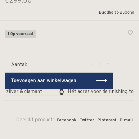
€299,00
Buddha to Buddha
1 Op voorraad
-
+
Aantal:
Toevoegen aan winkelwagen
, zilver & diamant
Hét adres voor de finishing touc
Deel dit product:
Facebook
Twitter
Pinterest
E-mail