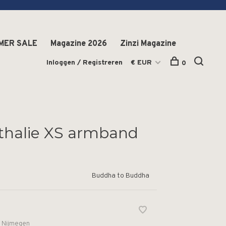
MER SALE
Magazine 2026
Zinzi Magazine
Inloggen / Registreren
€ EUR
0
athalie XS armband
Buddha to Buddha
n Nijmegen