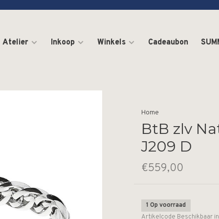
Atelier
Inkoop
Winkels
Cadeaubon
SUM
Home
BtB zlv N
J209 D
€559,00
1 Op voorraad
Artikelcode
Beschikbaar i