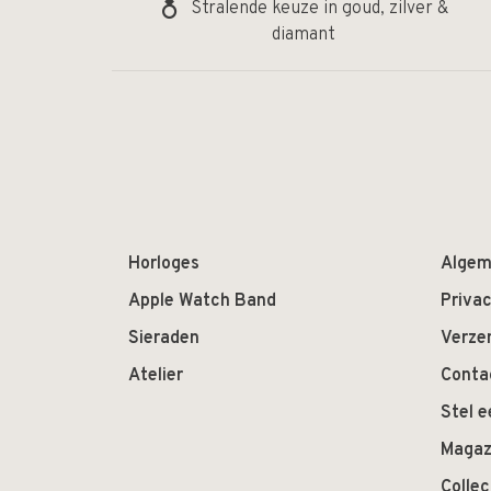
Stralende keuze in goud, zilver &
diamant
Horloges
Algem
Apple Watch Band
Privac
Sieraden
Verze
Atelier
Conta
Stel e
Magaz
Colle