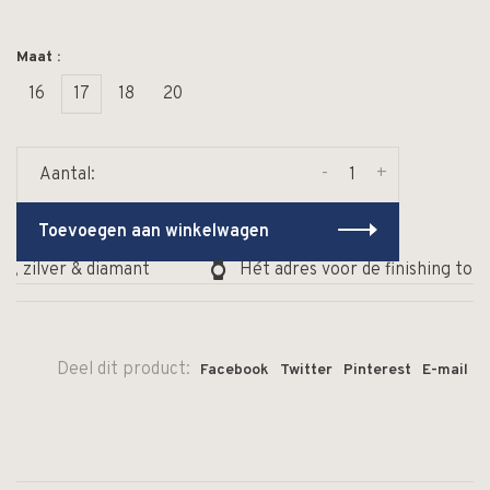
Maat :
16
17
18
20
-
+
Aantal:
Toevoegen aan winkelwagen
, zilver & diamant
Hét adres voor de finishing touc
Deel dit product:
Facebook
Twitter
Pinterest
E-mail