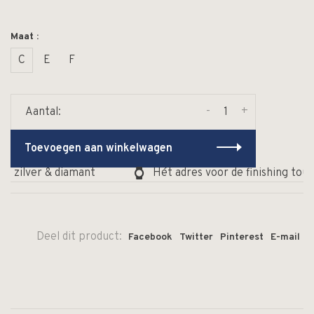
Maat :
C
E
F
-
+
Aantal:
Toevoegen aan winkelwagen
, zilver & diamant
Hét adres voor de finishing touc
Deel dit product:
Facebook
Twitter
Pinterest
E-mail