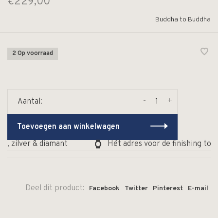
€229,00
Buddha to Buddha
2 Op voorraad
-
+
Aantal:
Toevoegen aan winkelwagen
, zilver & diamant
Hét adres voor de finishing touc
Deel dit product:
Facebook
Twitter
Pinterest
E-mail