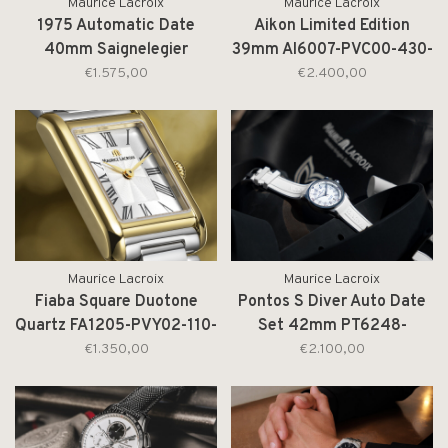
Maurice Lacroix
Maurice Lacroix
1975 Automatic Date
Aikon Limited Edition
40mm Saignelegier
39mm AI6007-PVC00-430-
Limited 1/888 756108-
4
€1.575,00
€2.400,00
SS001-430-4
Maurice Lacroix
Maurice Lacroix
Fiaba Square Duotone
Pontos S Diver Auto Date
Quartz FA1205-PVY02-110-
Set 42mm PT6248-
A
SS00L-130-4
€1.350,00
€2.100,00