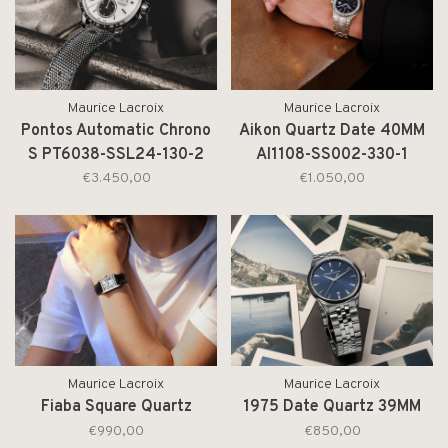
Maurice Lacroix
Maurice Lacroix
Pontos Automatic Chrono
Aikon Quartz Date 40MM
S PT6038-SSL24-130-2
AI1108-SS002-330-1
€3.450,00
€1.050,00
Maurice Lacroix
Maurice Lacroix
Fiaba Square Quartz
1975 Date Quartz 39MM
€990,00
€850,00