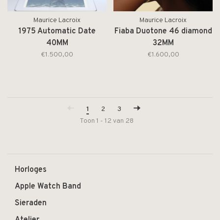
Maurice Lacroix
Maurice Lacroix
1975 Automatic Date
Fiaba Duotone 46 diamond
40MM
32MM
€1.500,00
€1.600,00
1
2
3
Toon 1 - 12 van 28
Horloges
Apple Watch Band
Sieraden