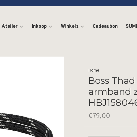
Atelier
Inkoop
Winkels
Cadeaubon
SUM
Home
Boss Thad 
armband 
HBJ15804
€79,00