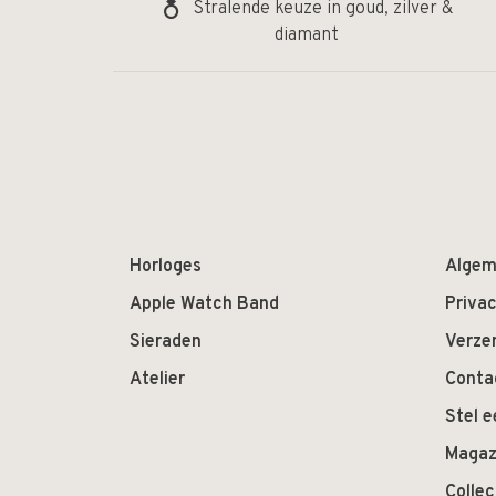
Stralende keuze in goud, zilver &
diamant
Horloges
Algem
Apple Watch Band
Privac
Sieraden
Verze
Atelier
Conta
Stel e
Magaz
Colle