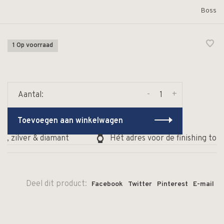
Boss
1 Op voorraad
-
+
Aantal:
Toevoegen aan winkelwagen
, zilver & diamant
Hét adres voor de finishing touc
Deel dit product:
Facebook
Twitter
Pinterest
E-mail