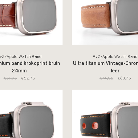
vZ/Apple Watch Band
PvZ/Apple Watch Band
anium band krokoprint bruin
Ultra titanium Vintage-Chr
24mm
leer
€61,95
€52,75
€74,95
€63,75