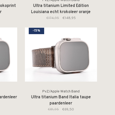
PvZ/Apple Watch Band
rokoprint
Ultra titanium Limited Edition
r
Louisiana echt krokoleer oranje
€174,95
€148,95
-15%
PvZ/Apple Watch Band
aardenleer
Ultra titanium Band Italia taupe
paardenleer
€81,95
€69,50