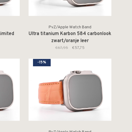
PvZ/Apple Watch Band
Limited
Ultra titanium Karbon 584 carbonlook
e
zwart/oranje leer
€67,95
€57,75
-15%