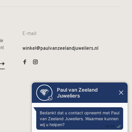
E-mail:
de
n!
winkel@paulvanzeelandjuweliers.nl