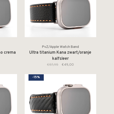
PvZ/Apple Watch Band
ono crema
Ultra titanium Kana zwart/oranje
kalfsleer
€57,95
€49,00
-15%