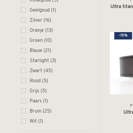
Rosegoud
(5)
P
Ultra tit
Geelgoud
(1)
Zilver
(16)
Oranje
(13)
-15%
Groen
(10)
Blauw
(21)
Starlight
(3)
Zwart
(45)
Rood
(5)
Grijs
(5)
Paars
(1)
P
Bruin
(25)
Ultr
Wit
(1)