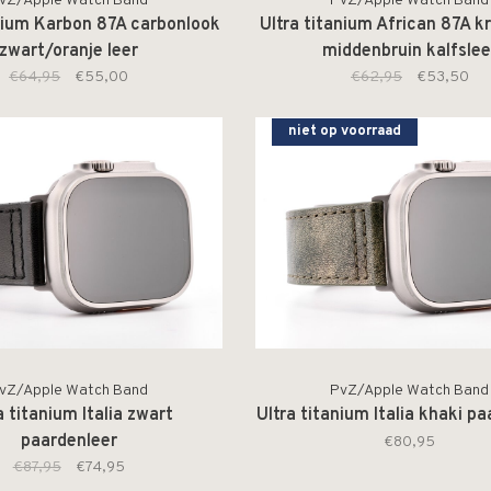
vZ/Apple Watch Band
PvZ/Apple Watch Band
anium Karbon 87A carbonlook
Ultra titanium African 87A k
zwart/oranje leer
middenbruin kalfslee
€64,95
€55,00
€62,95
€53,50
niet op voorraad
vZ/Apple Watch Band
PvZ/Apple Watch Band
a titanium Italia zwart
Ultra titanium Italia khaki p
paardenleer
€80,95
€87,95
€74,95