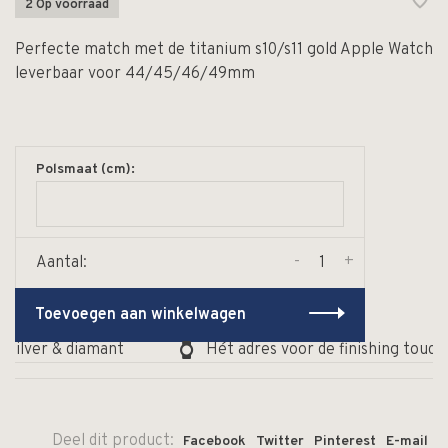
2 Op voorraad
Perfecte match met de titanium s10/s11 gold Apple Watch
leverbaar voor 44/45/46/49mm
Polsmaat (cm):
-
+
Aantal:
Toevoegen aan winkelwagen
zilver & diamant
Hét adres voor de finishing touch 
Deel dit product:
Facebook
Twitter
Pinterest
E-mail