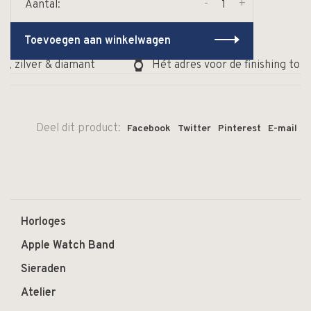
-
+
Aantal:
Toevoegen aan winkelwagen
, zilver & diamant
Hét adres voor de finishing touc
Deel dit product:
Facebook
Twitter
Pinterest
E-mail
Horloges
Apple Watch Band
Sieraden
Atelier