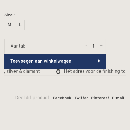
Size :
M
L
-
+
Aantal:
Toevoegen aan winkelwagen
, zilver & diamant
Hét adres voor de finishing touc
Deel dit product:
Facebook
Twitter
Pinterest
E-mail